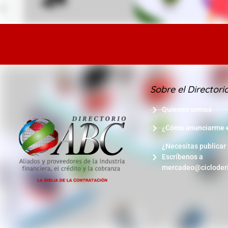
Sobre el Directori
Quienes somos
¿Cómo anunciarme en
¿Necesitas publicar
Escríbenos a
mercadeo@cicloder