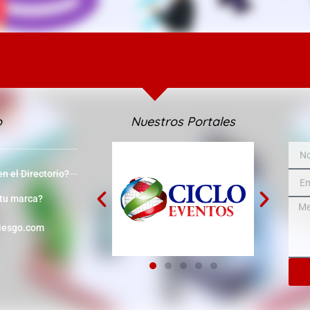
o
Nuestros Portales
 el Directorio?
 tu marca?
iesgo.com