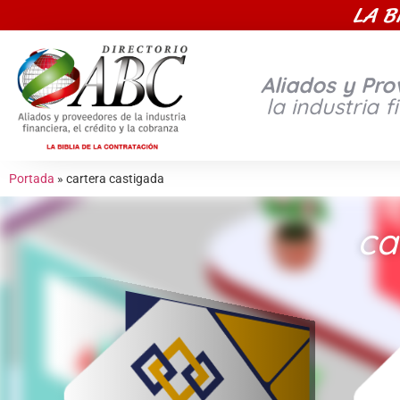
LA B
Aliados y Pr
la industria f
Portada
»
cartera castigada
ca