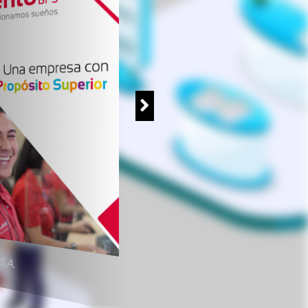
Financreditos BPO
S.A.