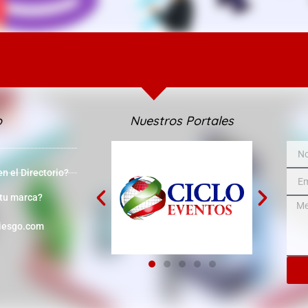
o
Nuestros Portales
 el Directorio?
 tu marca?
iesgo.com