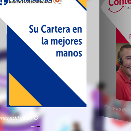
Contento BPS 
ancreditos BPO