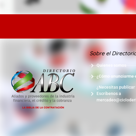
Sobre el Directori
Quienes somos
¿Cómo anunciarme en
¿Necesitas publicar
Escríbenos a
mercadeo@cicloder