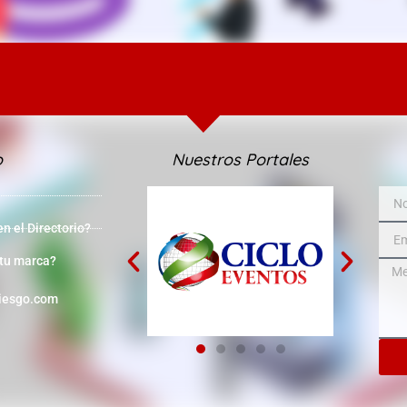
o
Nuestros Portales
 el Directorio?
 tu marca?
iesgo.com