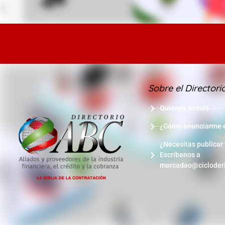
Sobre el Directori
Quienes somos
¿Cómo anunciarme en
¿Necesitas publicar
Escríbenos a
mercadeo@cicloder