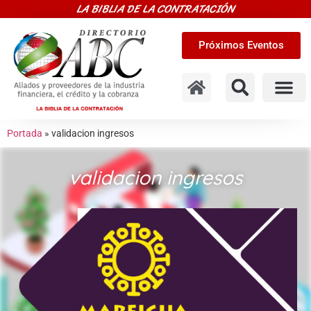
LA BIBLIA DE LA CONTRATACIÓN
Próximos Eventos
Portada
»
validacion ingresos
validacion ingresos